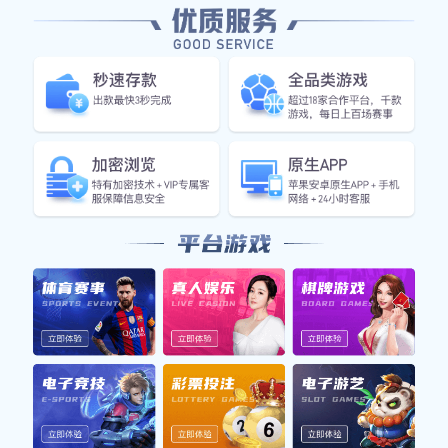
季后赛生死战：掘金防守窒息，约基奇三双率队晋级
3小时前
阅读: 8.5k
网球
德约科维奇晋级温网八强，草地之王状态火热