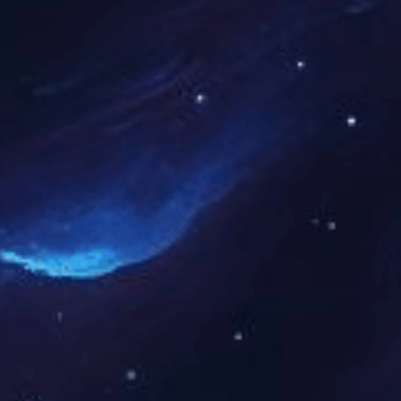
篮球 / NBA
NBA
CBA
詹姆斯再创历史纪录，单场得分突
辽篮
破40000分大关
冕
数据亮点
昨天
球队动