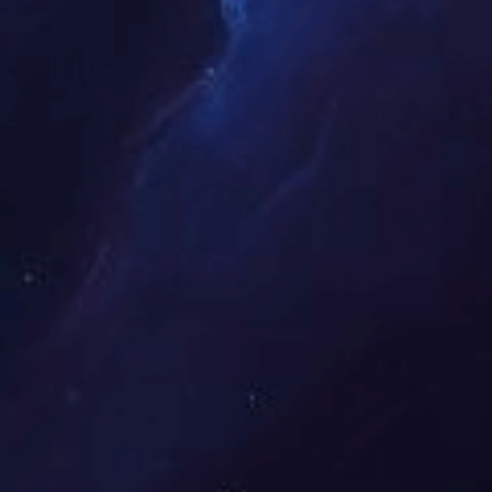
WNBA
夺冠功臣归队，新赛季剑指卫
女篮世界杯预选赛：中国姑
优异
态
昨天
国际赛事