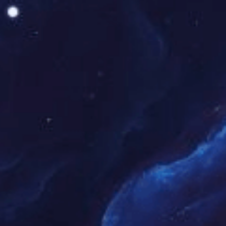
意甲争冠局势
国米领跑积分榜，那不勒斯紧追不舍，最后一轮定胜
负？