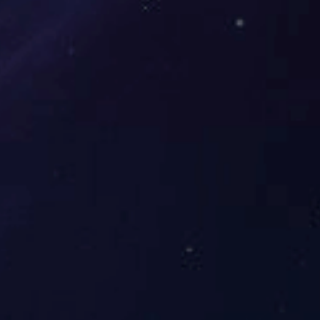
🏀
⚽
迈克尔·乔丹
巴塞罗那
神，6次夺得NBA总冠军，定义了一个
诺坎普之王，拉玛西亚青训营孕育
时代的传奇。
无数巨星。