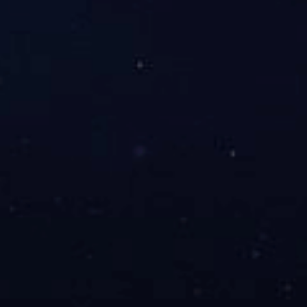
▶
【十佳球】本周五大联赛最精彩进球瞬间
联系方式
广告合作