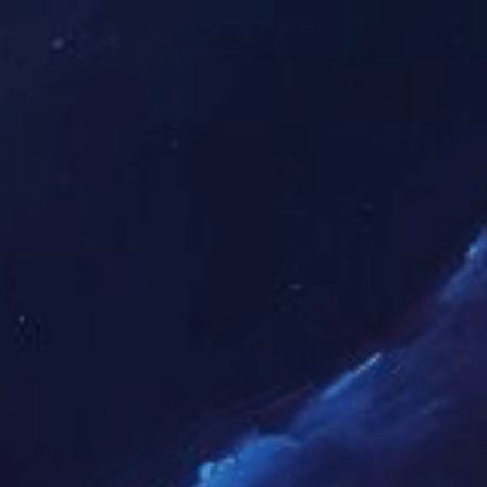
英超积分榜 TOP 5
1. 曼城
82分
2. 阿森纳
79分
3. 利物浦
75分
4. 阿斯顿维拉
63分
5. 热刺
60分
进入足球频道 >